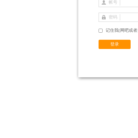
帐号
密码
记住我(网吧或者
登录