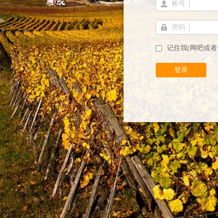
帐号
密码
记住我(网吧或者
登录