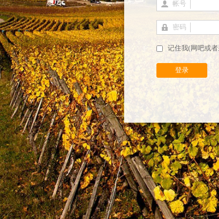
帐号
密码
记住我(网吧或者
登录