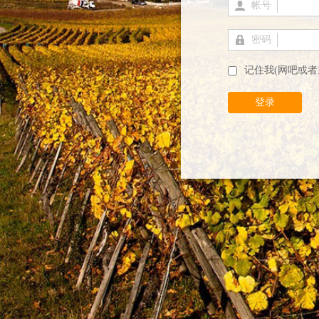
帐号
密码
记住我(网吧或者
登录