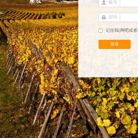
帐号
密码
记住我(网吧或者
登录