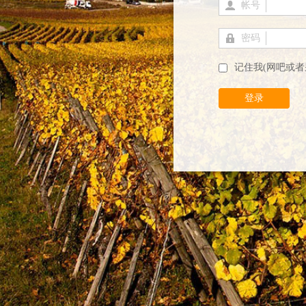
帐号
密码
记住我(网吧或者
登录