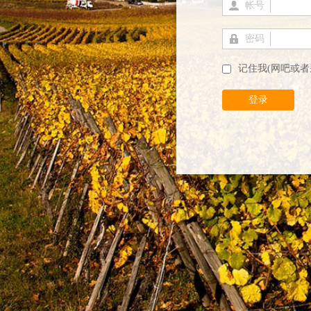
帐号
密码
记住我(网吧或者
登录