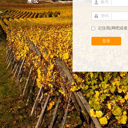
帐号
密码
记住我(网吧或者
登录