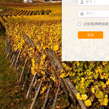
帐号
密码
记住我(网吧或者
登录