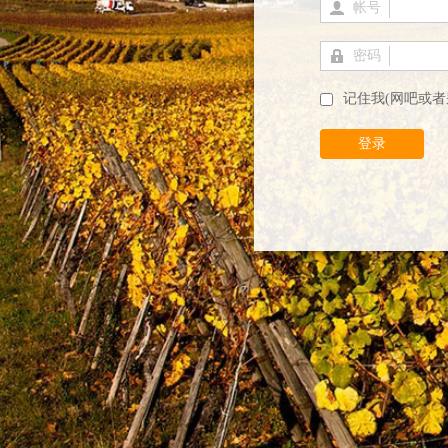
帐号
密码
记住我(网吧或者
登录