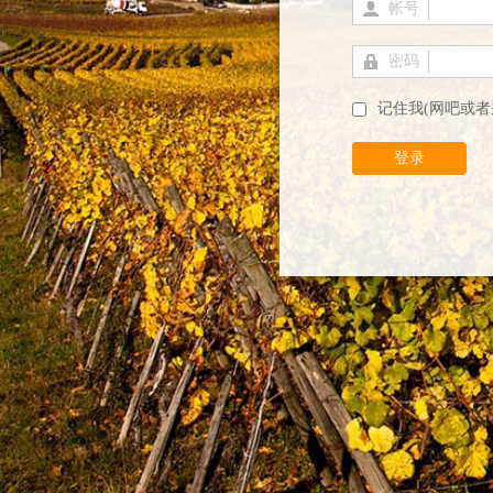
帐号
密码
记住我(网吧或者
登录