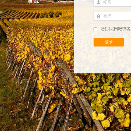
帐号
密码
记住我(网吧或者
登录