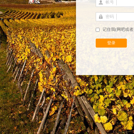
帐号
密码
记住我(网吧或者
登录