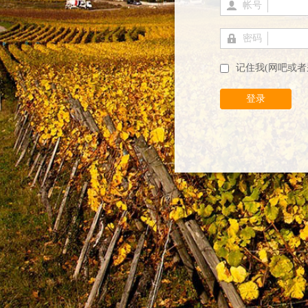
帐号
密码
记住我(网吧或者
登录