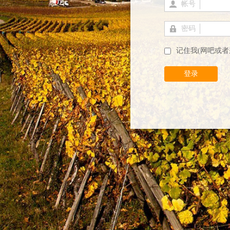
帐号
密码
记住我(网吧或者
登录