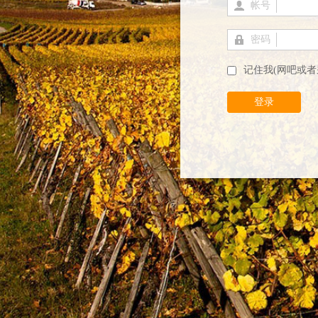
帐号
密码
记住我(网吧或者
登录