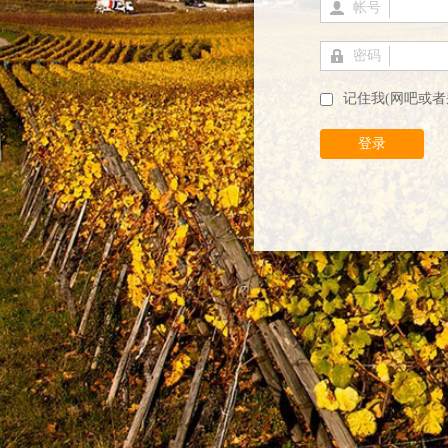
帐号
密码
记住我(网吧或者
登录