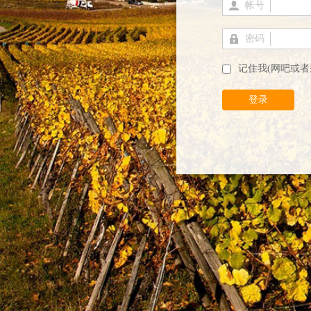
帐号
密码
记住我(网吧或者
登录