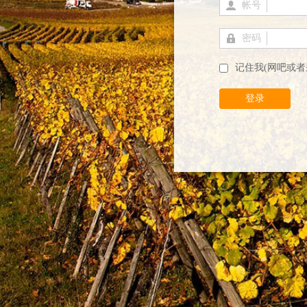
帐号
密码
记住我(网吧或者
登录