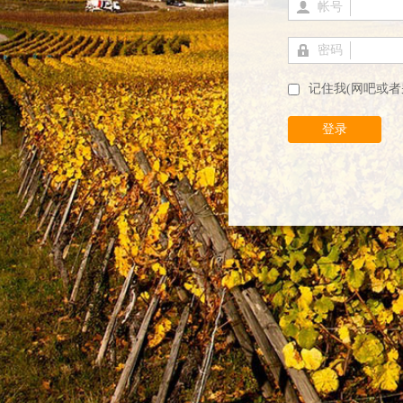
帐号
密码
记住我(网吧或者
登录