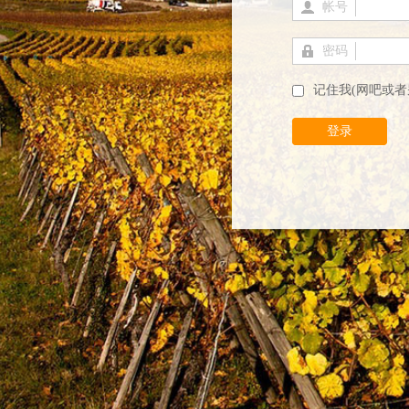
帐号
密码
记住我(网吧或者
登录