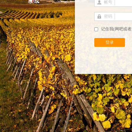
帐号
密码
记住我(网吧或者
登录