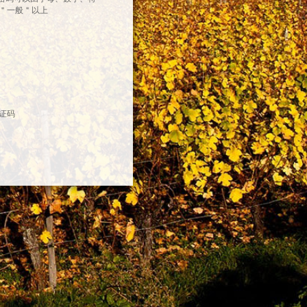
＂一般＂以上
证码