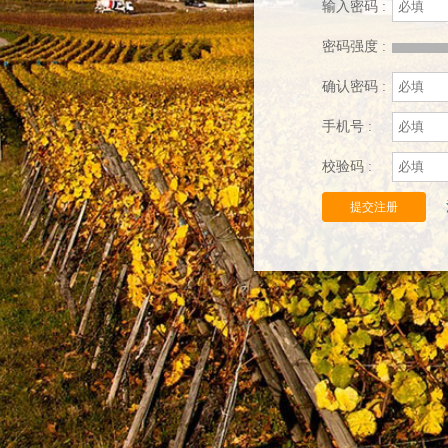
输入密码 :
密码强度 :
确认密码 :
手机号 :
校验码 :
提交注册