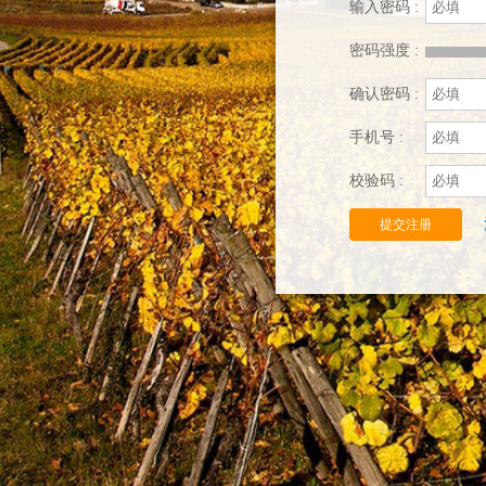
输入密码 :
密码强度 :
确认密码 :
手机号 :
校验码 :
提交注册