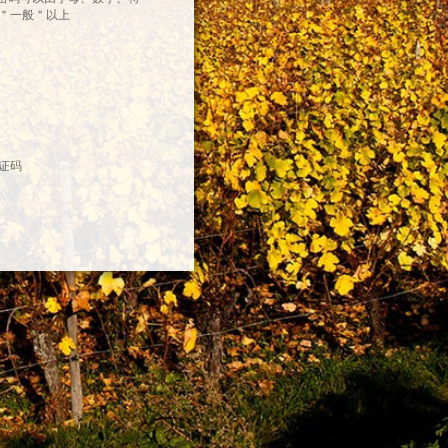
＂一般＂以上
证码