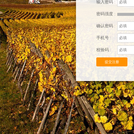
输入密码 :
密码强度 :
确认密码 :
手机号 :
校验码 :
提交注册