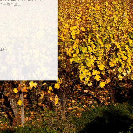
＂一般＂以上
证码