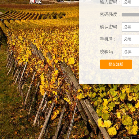
输入密码 :
密码强度 :
确认密码 :
手机号 :
校验码 :
提交注册