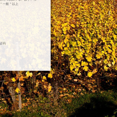
＂一般＂以上
证码