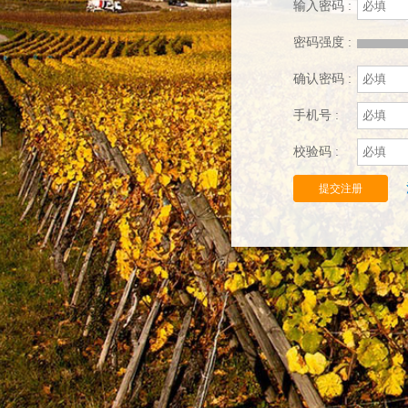
输入密码 :
密码强度 :
确认密码 :
手机号 :
校验码 :
提交注册