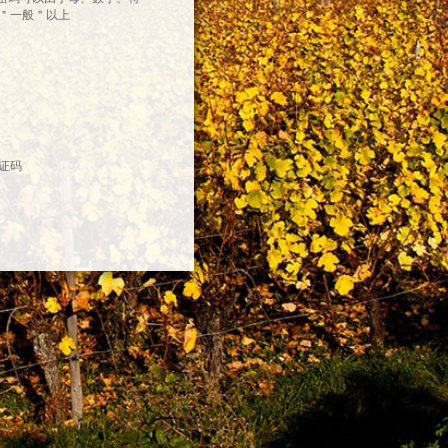
＂一般＂以上
证码