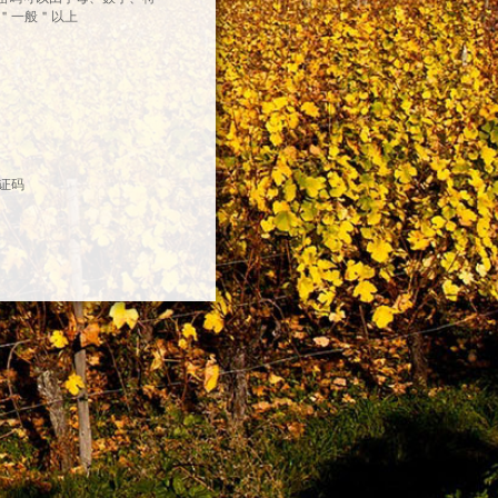
＂一般＂以上
证码