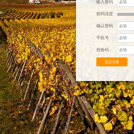
输入密码 :
密码强度 :
确认密码 :
手机号 :
校验码 :
提交注册